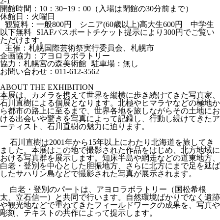
2-1
開館時間：10：30−19：00（入場は閉館の30分前まで）
休館日：火曜日
観覧料：一般800円 シニア(60歳以上)高大生600円 中学生
以下無料 SIAFパスポートチケット提示により300円でご覧い
ただけます。
主催：札幌国際芸術祭実行委員会、札幌市
企画協力：アヨロラボラトリー
協力：札幌宮の森美術館 駐車場：無し
お問い合わせ：011-612-3562
ABOUT THE EXHIBITION
本展は、カメラを携えて世界を縦横に歩き続けてきた写真家、
石川直樹による個展となります。北極やヒマラヤなどの極地か
ら都市の路上に至るまで、世界各地を旅しながらその土地にお
ける出会いや驚きを写真によって記録し、行動し続けてきたア
ーティスト、石川直樹の魅力に迫ります。
石川直樹は2001年から15年以上にわたり北海道を旅してき
ました。本展はこの地で撮影された作品をはじめ、北方地域に
おける写真群を展示します。知床半島や網走などの道東地方、
白老・登別を中心とした胆振地方、さらに北方にまで足を延ば
したサハリン島などで撮影された写真が展示されます。
白老・登別のパートは、アヨロラボラトリー（国松希根
太、立石信一）と共同で行います。自然環境ばかりでなく遺跡
や観光地などで重ねてきたフィールドワークの成果を、写真や
彫刻、テキストの共作によって提示します。