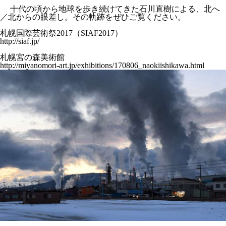
十代の頃から地球を歩き続けてきた石川直樹による、北へ
／北からの眼差し。その軌跡をぜひご覧ください。
札幌国際芸術祭2017（SIAF2017）
http://siaf.jp/
札幌宮の森美術館
http://miyanomori-art.jp/exhibitions/170806_naokiishikawa.html