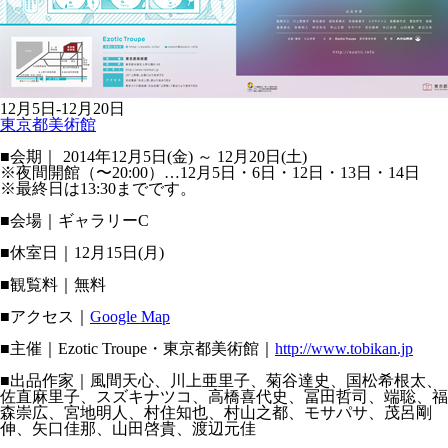
12月5日-12月20日
東京都美術館
■会期｜
2014年12月5日(金) ～ 12月20日(土)
※夜間開館（〜20:00）…12月5日・6日・12日・13日・14日
※最終日は13:30までです。
■会場｜ギャラリーC
■休室日｜12月15日(月)
■観覧料｜無料
■アクセス｜
Google Map
■主催｜Ezotic Troupe・東京都美術館｜
http://www.tobikan.jp
■出品作家｜風間天心、川上亜里子、菊谷達史、国松希根太、
佐直麻里子、スズキナツコ、高橋喜代史、冨田哲司、端聡、福
森崇広、宮地明人、村住知也、村山之都、モサパサ、茂呂剛
伸、矢口佳那、山田啓貴、渡辺元佳