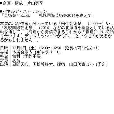
■企画・構成｜片山実季
■パネルディスカッション
「芸術祭とEzotic —札幌国際芸術祭2014を終えて」
本展の出品作家が関わっている「飛生芸術祭」（2009〜）や
「札幌国際芸術祭」（2014）などの北海道を基盤としている活
動を通して、北海道から発信できるこれからの創造について語
り合います。ディスカッションからEzoticというものが見るか
るかもしれません…。
日時｜12月6日（土）16:00〜16:50（延長の可能性あり）
会場｜本展会場内（ギャラリーC）
料金｜無料（予約不要）
定員｜30名
出演｜風間天心、国松希根太、端聡、山田啓貴ほか（予定）