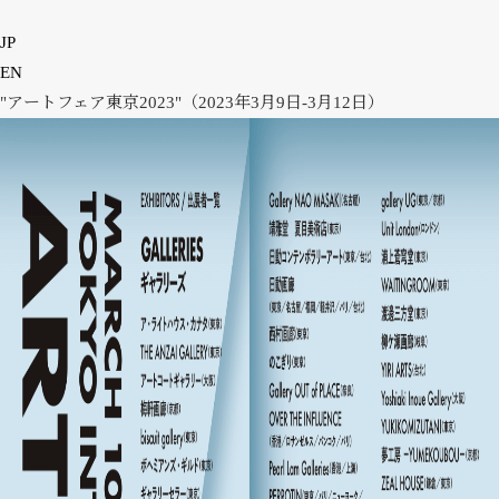
EN
JP
EN
MENU
"アートフェア東京2023"（2023年3月9日-3月12日）
CLOSE
HOME
NEWS
INFORMATION
PRESS
WORKS
GLACIER MOUNTAIN
WORMHOLE
HORIZON
COSMOS
OTHER
INSTALLATION VIEW
BIOGRAPHY
PUBLICATIONS