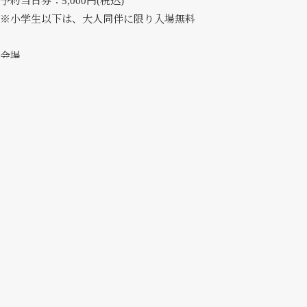
予約当日券：5,000円(税込)
※小学生以下は、大人同伴に限り入場無料
会場
東京国際フォーラム ホールE ／
ロビーギャラリー
〒100-0005 東京都千代田区丸の内3丁目5番1号
JR・地下鉄有楽町駅 徒歩約1分
JR東京駅（京葉線） 徒歩約5分
Google Map
【Galleries：N033】t.gallery
一般チケット販売開始
2023年のアートフェア東京を開催するにあたり、12月19日17:00～
よりチケット販売を開始いたします。混雑緩和のため、入場はすべ