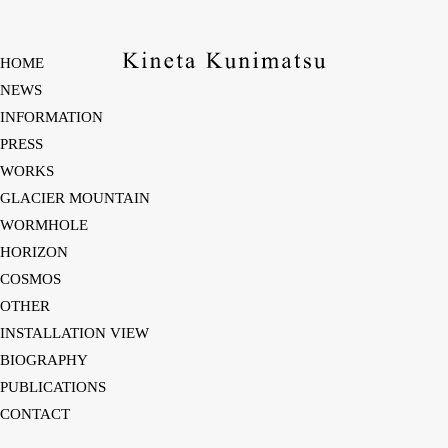
HOME
NEWS
HOME
INFORMATION
NEWS
PRESS
INFORMATION
WORKS
PRESS
GLACIER MOUNTAIN
WORKS
WORMHOLE
GLACIER MOUNTAIN
HORIZON
WORMHOLE
COSMOS
HORIZON
OTHER
COSMOS
INSTALLATION VIEW
OTHER
BIOGRAPHY
INSTALLATION VIEW
PUBLICATIONS
BIOGRAPHY
CONTACT
PUBLICATIONS
CONTACT