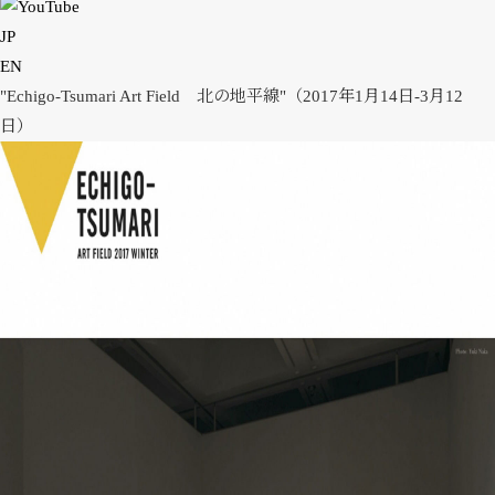
INSTALLATION VIEW
JP
BIOGRAPHY
EN
PUBLICATIONS
"Echigo-Tsumari Art Field 北の地平線"（2017年1月14日-3月12
CONTACT
日）