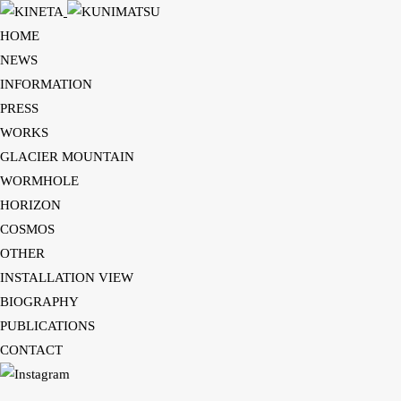
HOME
HOME
NEWS
NEWS
INFORMATION
INFORMATION
PRESS
PRESS
WORKS
WORKS
GLACIER MOUNTAIN
GLACIER MOUNTAIN
WORMHOLE
WORMHOLE
HORIZON
HORIZON
COSMOS
COSMOS
OTHER
OTHER
INSTALLATION VIEW
INSTALLATION VIEW
BIOGRAPHY
BIOGRAPHY
PUBLICATIONS
PUBLICATIONS
CONTACT
CONTACT