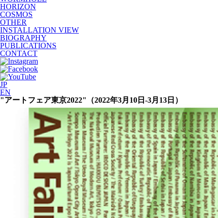
HORIZON
COSMOS
OTHER
INSTALLATION VIEW
BIOGRAPHY
PUBLICATIONS
CONTACT
JP
EN
"アートフェア東京2022"（2022年3月10日-3月13日）